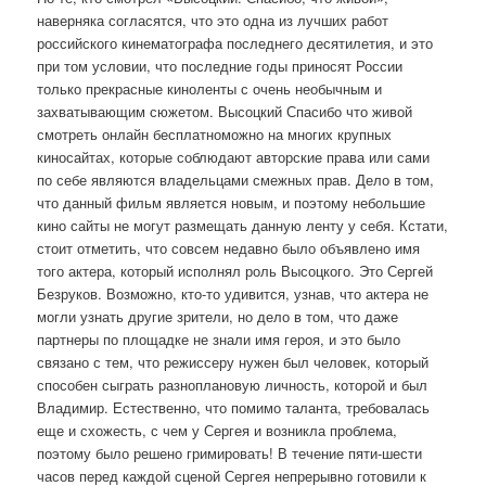
наверняка согласятся, что это одна из лучших работ
российского кинематографа последнего десятилетия, и это
при том условии, что последние годы приносят России
только прекрасные киноленты с очень необычным и
захватывающим сюжетом. Высоцкий Спасибо что живой
смотреть онлайн бесплатноможно на многих крупных
киносайтах, которые соблюдают авторские права или сами
по себе являются владельцами смежных прав. Дело в том,
что данный фильм является новым, и поэтому небольшие
кино сайты не могут размещать данную ленту у себя. Кстати,
стоит отметить, что совсем недавно было объявлено имя
того актера, который исполнял роль Высоцкого. Это Сергей
Безруков. Возможно, кто-то удивится, узнав, что актера не
могли узнать другие зрители, но дело в том, что даже
партнеры по площадке не знали имя героя, и это было
связано с тем, что режиссеру нужен был человек, который
способен сыграть разноплановую личность, которой и был
Владимир. Естественно, что помимо таланта, требовалась
еще и схожесть, с чем у Сергея и возникла проблема,
поэтому было решено гримировать! В течение пяти-шести
часов перед каждой сценой Сергея непрерывно готовили к