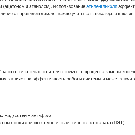
ой (ацетоном и этанолом). Использование
этиленгликоля
эффекти
 отличие от пропиленгликоля, важно учитывать некоторые ключе
ранного типа теплоносителя стоимость процесса замены конечн
рямую влияет на эффективность работы системы и может значит
х жидкостей – антифриз.
енных полиэфирных смол и полиэтилентерефталата (ПЭТ).