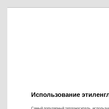
Использование этиленг
Самый популярный теплоноситель, используе