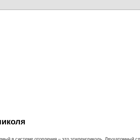
ликоля
мый в системе отопления – это этиленгликоль. Двухатомный сп