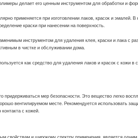
олимеры делает его ценным инструментом для обработки и фор
ярно применяется при изготовлении лаков, красок и эмалей. В 
еделение краски при нанесении на поверхность.
аменимым инструментом для удаления клея, краски и лака с ра
тивным в чистке и обслуживании дома.
ользуется как средство для удаления лаков и красок с кожи в 
о придерживаться мер безопасности. Это вещество легко воспл
хорошо вентилируемом месте. Рекомендуется использовать защи
 контакта с кожей.
ым свойствам и широкому спектру применения, является одним