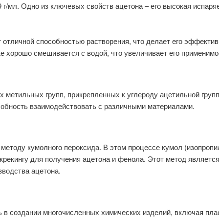
 г/мл. Одно из ключевых свойств ацетона – его высокая испаря
т отличной способностью растворения, что делает его эффекти
е хорошо смешивается с водой, что увеличивает его применимо
ех метильных групп, прикрепленных к углероду ацетильной груп
собность взаимодействовать с различными материалами.
методу кумолного пероксида. В этом процессе кумол (изопропи
 крекингу для получения ацетона и фенола. Этот метод являетс
водства ацетона.
 в создании многочисленных химических изделий, включая плас