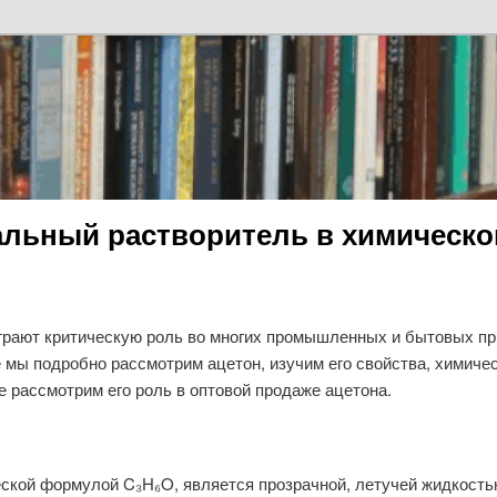
льный растворитель в химическо
грают критическую роль во многих промышленных и бытовых п
 мы подробно рассмотрим ацетон, изучим его свойства, химичес
е рассмотрим его роль в оптовой продаже ацетона.
еской формулой C₃H₆O, является прозрачной, летучей жидкость