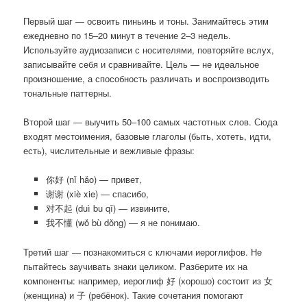
Первый шаг — освоить пиньинь и тоны. Занимайтесь этим
ежедневно по 15–20 минут в течение 2–3 недель.
Используйте аудиозаписи с носителями, повторяйте вслух,
записывайте себя и сравнивайте. Цель — не идеальное
произношение, а способность различать и воспроизводить
тональные паттерны.
Второй шаг — выучить 50–100 самых частотных слов. Сюда
входят местоимения, базовые глаголы (быть, хотеть, идти,
есть), числительные и вежливые фразы:
你好 (nǐ hǎo) — привет,
谢谢 (xiè xie) — спасибо,
对不起 (duì bu qǐ) — извините,
我不懂 (wǒ bù dǒng) — я не понимаю.
Третий шаг — познакомиться с ключами иероглифов. Не
пытайтесь заучивать знаки целиком. Разберите их на
компоненты: например, иероглиф 好 (хорошо) состоит из 女
(женщина) и 子 (ребёнок). Такие сочетания помогают