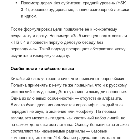
Просмотр дорам без субтитров: средний уровень (HSK
3–4), хорошее аудирование, знание разговорной лексики
и идиом.
После формулировки цели привяжите её к конкретному
результату и сроку. Например: «За 8 месяцев подготовиться
к HSK 4 и провести первую деловую беседу без
переводчика». Такой подход превращает абстрактное «хочу
выучить» в измеримую задачу.
Особенности китайского языка
Китайский язык устроен иначе, чем привычные европейские.
Попытка применять к нему те же принципы, что и к русскому
или английскому, приведёт к путанице и замедлит освоение.
Одна из ключевых особенностей — отсутствие алфавита.
Вместо букв здесь используются иероглифы: каждый знак
передаёт не звук, а значение или морфему. На первый
взгляд это может выглядеть как хаотичный набор линий, но
на самом деле система логична. Основу большинства знаков
составляют так называемые радикалы — базовые
компоненты, их около 214. Знание радикалов помогает не