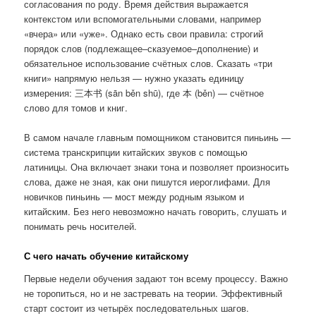
согласования по роду. Время действия выражается
контекстом или вспомогательными словами, например
«вчера» или «уже». Однако есть свои правила: строгий
порядок слов (подлежащее–сказуемое–дополнение) и
обязательное использование счётных слов. Сказать «три
книги» напрямую нельзя — нужно указать единицу
измерения: 三本书 (sān běn shū), где 本 (běn) — счётное
слово для томов и книг.
В самом начале главным помощником становится пиньинь —
система транскрипции китайских звуков с помощью
латиницы. Она включает знаки тона и позволяет произносить
слова, даже не зная, как они пишутся иероглифами. Для
новичков пиньинь — мост между родным языком и
китайским. Без него невозможно начать говорить, слушать и
понимать речь носителей.
С чего начать обучение китайскому
Первые недели обучения задают тон всему процессу. Важно
не торопиться, но и не застревать на теории. Эффективный
старт состоит из четырёх последовательных шагов.