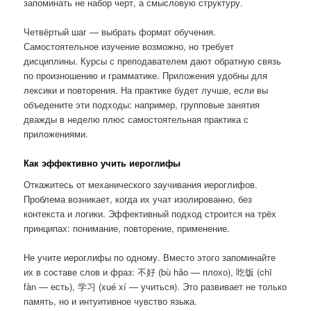
запоминать не набор черт, а смысловую структуру.
Четвёртый шаг — выбрать формат обучения.
Самостоятельное изучение возможно, но требует
дисциплины. Курсы с преподавателем дают обратную связь
по произношению и грамматике. Приложения удобны для
лексики и повторения. На практике будет лучше, если вы
объедените эти подходы: например, групповые занятия
дважды в неделю плюс самостоятельная практика с
приложениями.
Как эффективно учить иероглифы
Откажитесь от механического заучивания иероглифов.
Проблема возникает, когда их учат изолированно, без
контекста и логики. Эффективный подход строится на трёх
принципах: понимание, повторение, применение.
Не учите иероглифы по одному. Вместо этого запоминайте
их в составе слов и фраз: 不好 (bù hǎo — плохо), 吃饭 (chī
fàn — есть), 学习 (xué xí — учиться). Это развивает не только
память, но и интуитивное чувство языка.