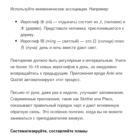
Используйте мнемонические ассоциации. Например:
Иероглиф 休 (xiū — отдыхать) состоит из 人 (человек) и
木 (дерево). Представьте человека, прислонившегося к
дереву.
Иероглиф 明 (míng — светлый) — это 日 (солнце) плюс
月 (луна): день и ночь вместе дают свет.
Повторение должно быть регулярным и интервальным. Учите
не более 10–15 новых иероглифов в день, но ежедневно
возвращайтесь к предыдущим. Приложения вроде Anki или
Quizlet автоматизируют этот процесс.
Письмо от руки, даже раз в неделю, улучшает запоминание.
Современные приложения, такие как Skritter или Pleco,
показывают правильный порядок черт и дают мгновенную
обратную связь. Это особенно полезно, когда вы не можете
заниматься с преподавателем вживую.
Систематизируйте, составляйте планы