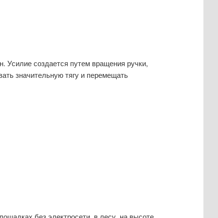
. Усилие создается путем вращения ручки,
ивать значительную тягу и перемещать
ощадках без электросети, в лесу, на высоте