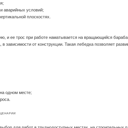
я;
 и аварийных условий;
вертикальной плоскостях.
ю, и ее трос при работе наматывается на вращающийся барабан
, в зависимости от конструкции. Такая лебедка позволяет разв
на одном месте;
роса.
СЦЕНАРИИ
ыбор для работ в труднодоступных местах, на строительных пл