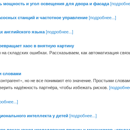
ь мощность и угол освещения для двора и фасада
[подробнее
асосных станций и частотное управление
[подробнее...]
х английского языка
[подробнее...]
превращает хаос в внятную картину
ги на складских ошибках. Рассказываем, как автоматизация свя
и словами
онтрагент», но не все понимают его значение. Простыми словами
оверить надёжность партнёра, чтобы избежать рисков.
[подробнее
обнее...]
ионального интеллекта у детей
[подробнее...]
что показывают исследования причин и механизмов «откла