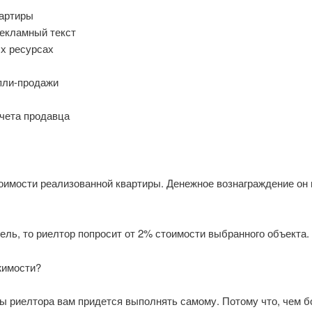
вартиры
рекламный текст
х ресурсах
пли-продажи
учета продавца
тоимости реализованной квартиры. Денежное вознаграждение он
ель, то риелтор попросит от 2% стоимости выбранного объекта.
жимости?
ты риелтора вам придется выполнять самому. Потому что, чем б