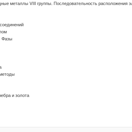
одные металлы VIII группы. Последовательность расположения 
 соединений
лом
. Фазы
а
 методы
ребра и золота