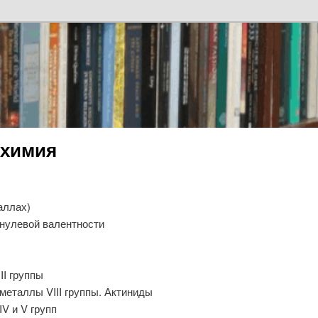
 химия
аллах)
ы нулевой валентности
II группы
 металлы VIII группы. Актиниды
V и V групп