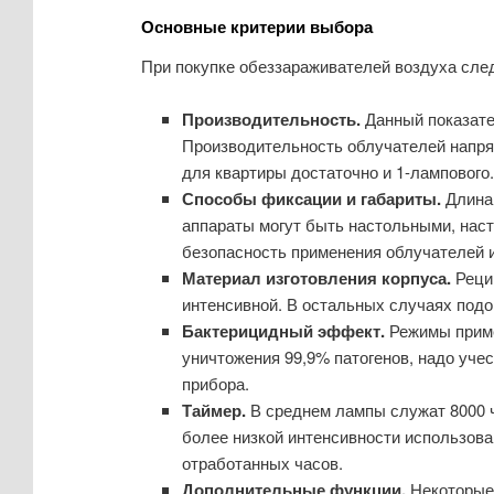
Основные критерии выбора
При покупке обеззараживателей воздуха след
Производительность.
Данный показате
Производительность облучателей напрям
для квартиры достаточно и 1-лампового
Способы фиксации и габариты.
Длина 
аппараты могут быть настольными, нас
безопасность применения облучателей и
Материал изготовления корпуса.
Рецир
интенсивной. В остальных случаях под
Бактерицидный эффект.
Режимы приме
уничтожения 99,9% патогенов, надо уче
прибора.
Таймер.
В среднем лампы служат 8000 ча
более низкой интенсивности использова
отработанных часов.
Дополнительные функции.
Некоторые 