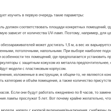
ует изучить в первую очередь такие параметры:
ль должен соответствовать площади конкретных помещений, гд
ую зависит от количества UV-ламп. Поэтому, например, для це
.
обеззараживателей может достигать 1,5 м, а вес их варьируется в
тенными, потолочными, напольными. При выборе наиболее подх
 особенности тех помещений, где предполагается установить п
куляторы с защитным кожухом из металла предпочтительнее, 
ойдут модели с пластиковым корпусом.
нения, изложенные в инструкции, в общем-то, не являются кон
сть категорию и объём помещения, а также количество присутс
сов. Если они будут работать ежедневно по 8 часов, то замени
ния лампы прослужат 5 лет. Вот почему крайне желательно, ч
модели, наряду с кнопкой включения/выключения, снабжены ди