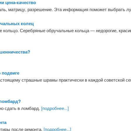
и цена-качество
ь, матрицу, разрешение. Эта информация поможет выбрать лу
учальных колец
е кольцо. Серебряные обручальные кольца — недорогие, краси
ошенничества?
 подвиге
астоящему страшные шрамы практически в каждой советской сем
 ломбард?
но сдать в ломбард.
[подробнее...]
нта
ртиры после ремонта.
[подробнее...]